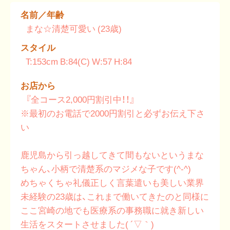
名前／年齢
まな☆清楚可愛い (23歳)
スタイル
T:153cm B:84(C) W:57 H:84
お店から
『全コース2,000円割引中！！』
※最初のお電話で2000円割引と必ずお伝え下さ
い
鹿児島から引っ越してきて間もないというまな
ちゃん、小柄で清楚系のマジメな子です(^-^)
めちゃくちゃ礼儀正しく言葉遣いも美しい業界
未経験の23歳は、これまで働いてきたのと同様に
ここ宮崎の地でも医療系の事務職に就き新しい
生活をスタートさせました( ´▽｀)