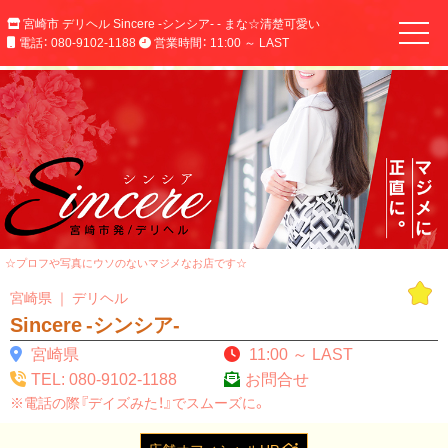
宮崎市 デリヘル Sincere -シンシア- - まな☆清楚可愛い
電話： 080-9102-1188
営業時間： 11:00 ～ LAST
☆プロフや写真にウソのないマジメなお店です☆
宮崎県 ｜ デリヘル
Sincere -シンシア-
宮崎県
11:00 ～ LAST
TEL: 080-9102-1188
お問合せ
※電話の際『デイズみた！』でスムーズに。