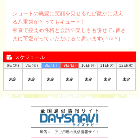
ショートの黒髪に笑顔を見せるたび微かに見え
る八重歯がとってもキュート！
素直で控えめ性格と会話の楽しさも併せて、皆さ
まに可愛がっていただけると思います(＾ω＾)
スケジュール
6日(木)
7日(金)
8日(土)
9日(日)
10日(月)
11日(火)
12日(水)
未定
未定
未定
未定
未定
未定
未定
風俗マニアご用達の風俗情報サイト