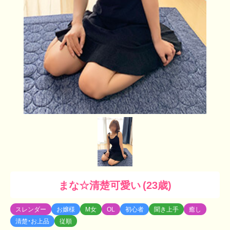
まな☆清楚可愛い (23歳)
スレンダー
お嬢様
M女
OL
初心者
聞き上手
癒し
清楚・お上品
従順