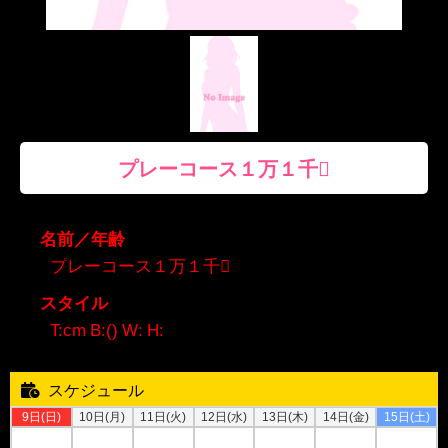
プレーコース１万１千
名前／年齢
プレーコース１万１千
スタイル
T:cm B:() W: H:
スケジュール
9日(日)
10日(月)
11日(火)
12日(水)
13日(木)
14日(金)
15日(土)