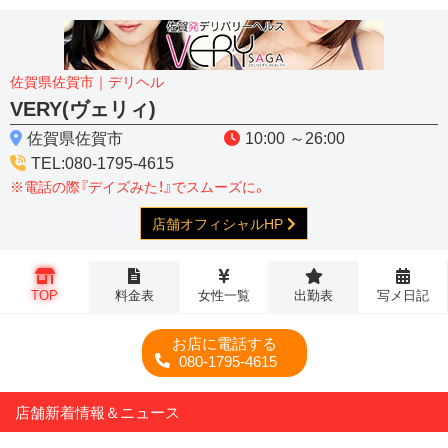
佐賀県佐賀市｜デリヘル
VERY(ヴェリィ)
佐賀県佐賀市
10:00 ～26:00
TEL:080-1795-4615
※電話の際『デイズみた！』でスムーズに。
店舗オフィシャルHP
TOP
料金表
女性一覧
出勤表
写メ日記
お店に電話する
080-1795-4615
店舗新着情報＆ニュース