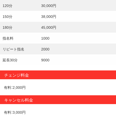
120分
30,000円
稼げる期間だけでも
大丈夫！！
150分
38,000円
県内、県外も
180分
45,000円
大歓迎♪
指名料
1000
リピート指名
2000
延長30分
9000
看板候補の
チェンジ料金
女の子も
募集中です！！！
有料：2,000円
キャンセル料金
有料：3,000円