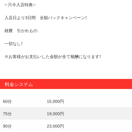
✨只今入店特典✨
入店日より3日間 全額バックキャンペーン！
雑費 引かれもの
一切なし！
※お客様がお支払いした金額が全て報酬になります！
ランキング上位の
料金システム
VERYで
60分
15,000円
是非
75分
19,000円
ご一緒に
90分
23,000円
働きましょう！