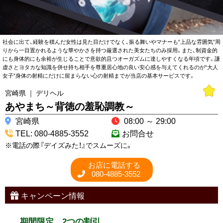
社会に出て、経験を積んだ女性は見た目だけでなく、振る舞いやマナーも“上品な雰囲気”周
りから一目置かれるような華やかさを持つ厳選された美女たちのみ採用。また、制資金的
にも身体的にも余裕が生じることで意欲的且つオーガズムに達しやすくなる年頃です。謙
虚さとヨタカな知識を併せ持ち相手を尊重居心地の良い安心感を与えてくれるのが“大人
女子”身体の射精にだけに留まらない心の射精までが当店の基本サービスです。
宮崎県 ｜ デリヘル
あやまち～背徳の羞恥調教～
宮崎県
08:00 ～ 29:00
TEL: 080-4885-3552
お問合せ
※電話の際『デイズみた！』でスムーズに。
お店に電話する
080-4885-3552
キャンペーン情報
期間限定 2つの割引